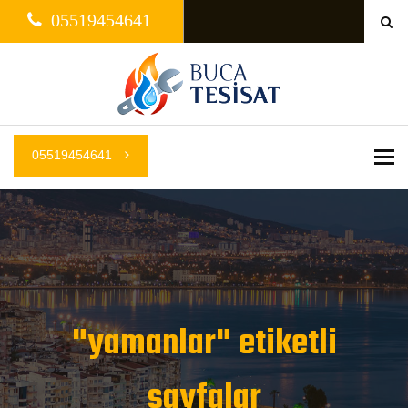
05519454641
05519454641
Me
"yamanlar" etiketli
sayfalar