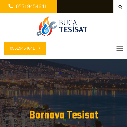
05519454641
05519454641
Me
Bornova Tesisat