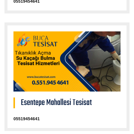
05519454641
Esentepe Mahallesi Tesisat
05519454641