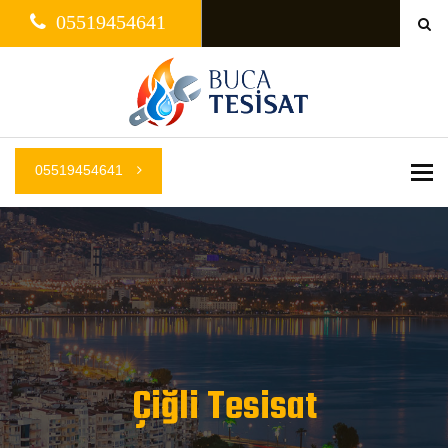
05519454641
05519454641
Me
Çiğli Tesisat