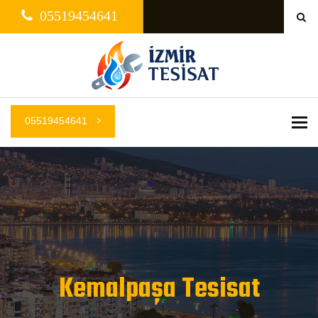
05519454641
05519454641
Me
Kemalpaşa Tesisat