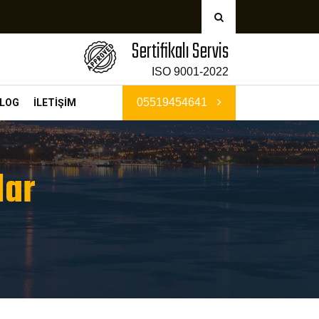
Sertifikalı Servis
ISO 9001-2022
05519454641
LOG
İLETİŞİM
lar