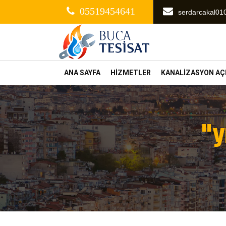
05519454641
serdarcakal0
ANA SAYFA
HİZMETLER
KANALİZASYON A
"y