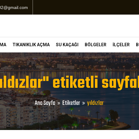
102@gmail.com
ÇMA
TIKANIKLIK AÇMA
SU KAÇAĞI
BÖLGELER
İLÇELER
B
ıldızlar" etiketli sayfa
Ana Sayfa
Etiketler
yıldızlar