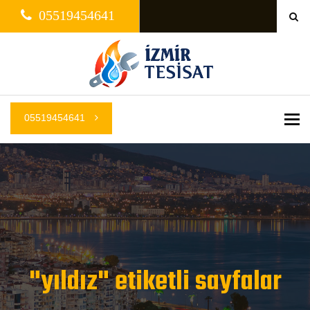
05519454641
05519454641
Me
"yıldız" etiketli sayfalar