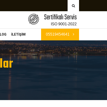
Sertifikalı Servis
ISO 9001-2022
05519454641
LOG
İLETİŞİM
lar