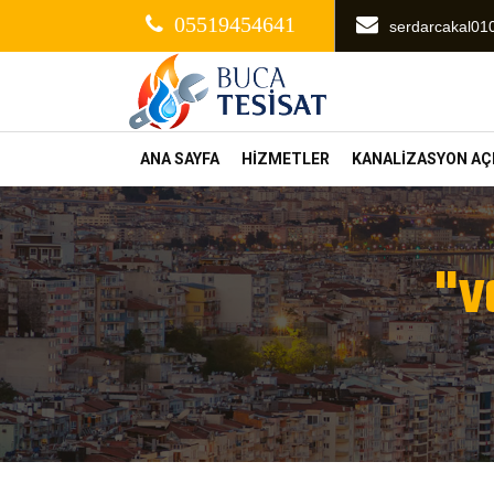
05519454641
serdarcakal0
ANA SAYFA
HİZMETLER
KANALİZASYON A
"v