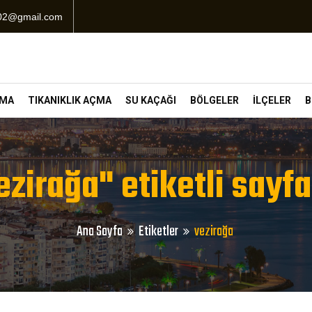
102@gmail.com
ÇMA
TIKANIKLIK AÇMA
SU KAÇAĞI
BÖLGELER
İLÇELER
B
ezirağa" etiketli sayfa
Ana Sayfa
Etiketler
vezirağa