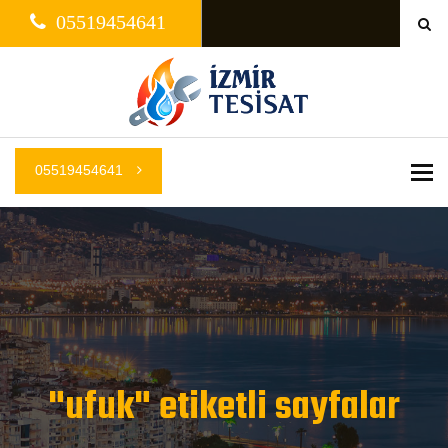
05519454641
05519454641
Me
"ufuk" etiketli sayfalar