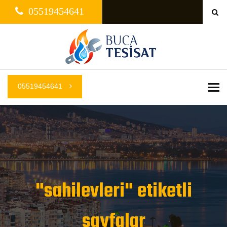
05519454641
05519454641
Me
"sahilevleri" etiketli
sayfalar