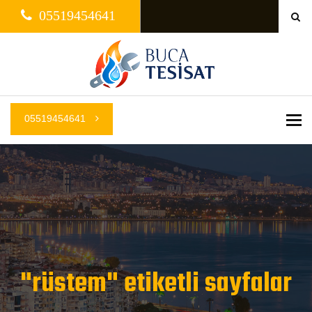
05519454641
05519454641
Me
"rüstem" etiketli sayfalar