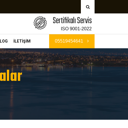
Sertifikalı Servis
ISO 9001-2022
05519454641
LOG
İLETİŞİM
alar