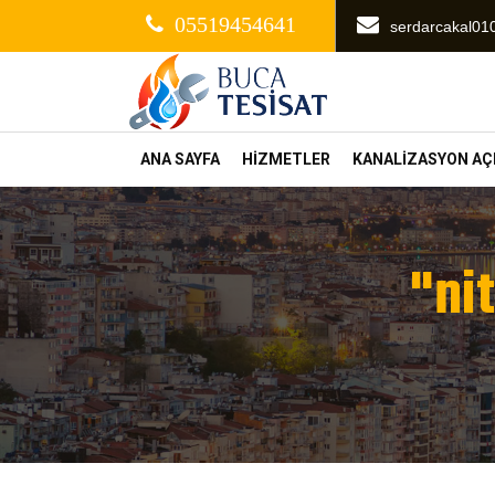
05519454641
serdarcakal0
ANA SAYFA
HİZMETLER
KANALİZASYON A
"ni