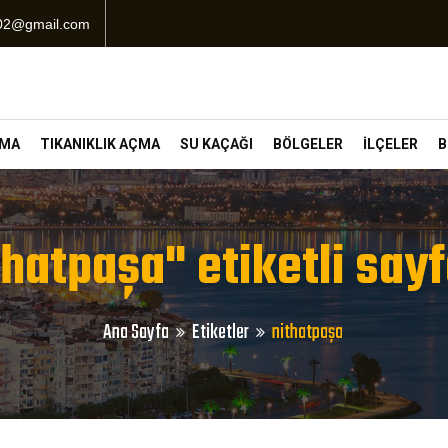
102@gmail.com
ÇMA
TIKANIKLIK AÇMA
SU KAÇAĞI
BÖLGELER
İLÇELER
B
thatpaşa" etiketli sayf
Ana Sayfa
Etiketler
nithatpaşa