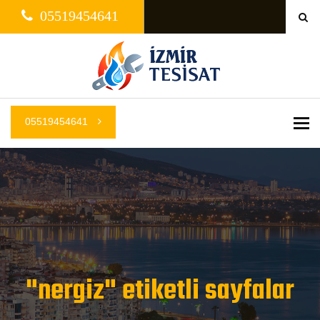
05519454641
05519454641
Me
"nergiz" etiketli sayfalar