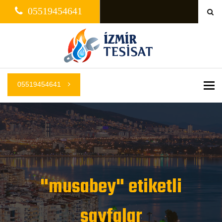
05519454641
05519454641
Me
"musabey" etiketli
sayfalar