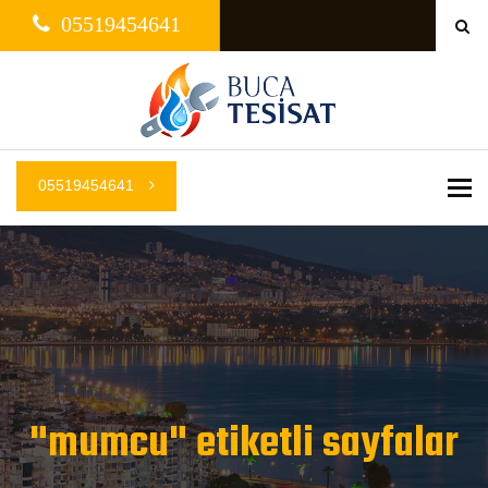
05519454641
05519454641
Me
"mumcu" etiketli sayfalar