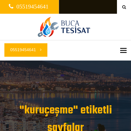
05519454641
05519454641
Me
"kuruçeşme" etiketli
sayfalar