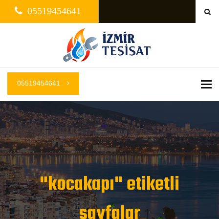
05519454641
05519454641
Me
"kocakapı" etiketli
sayfalar