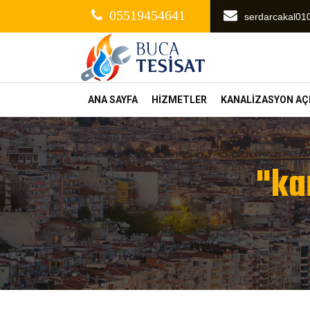
05519454641
serdarcakal0
ANA SAYFA
HİZMETLER
KANALİZASYON A
"ka