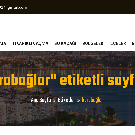
102@gmail.com
ÇMA
TIKANIKLIK AÇMA
SU KAÇAĞI
BÖLGELER
İLÇELER
B
rabağlar" etiketli sayf
Ana Sayfa
Etiketler
karabağlar