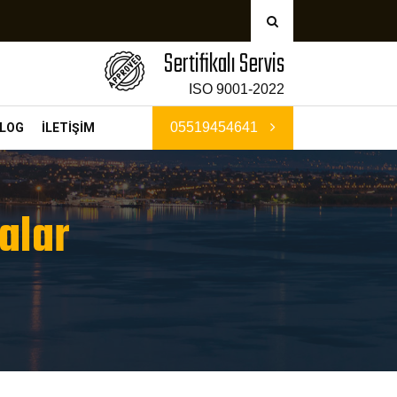
Sertifikalı Servis
ISO 9001-2022
05519454641
LOG
İLETİŞİM
alar