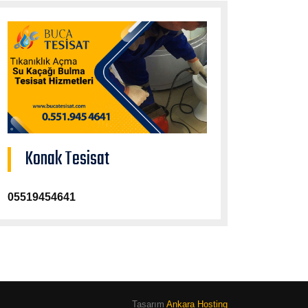
Konak Tesisat
05519454641
Tasarım
Ankara Hosting