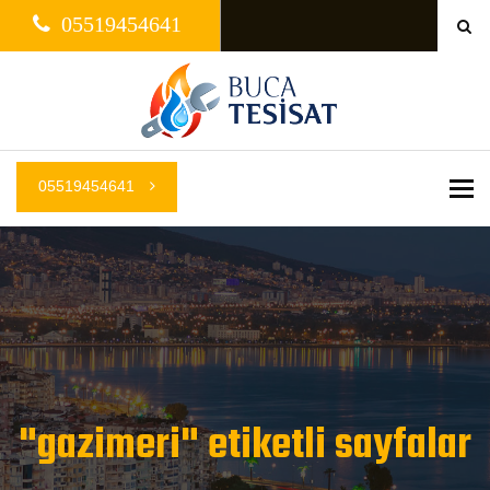
05519454641
05519454641
Me
"gazimeri" etiketli sayfalar