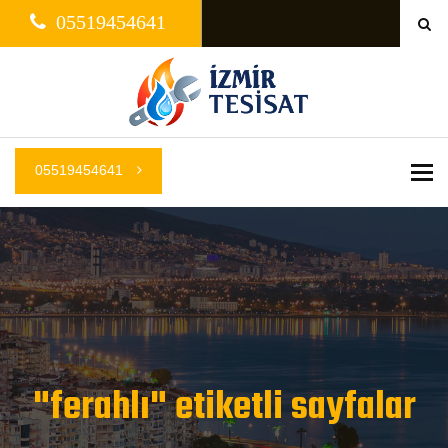
05519454641
05519454641
Me
"ferahlı" etiketli sayfalar