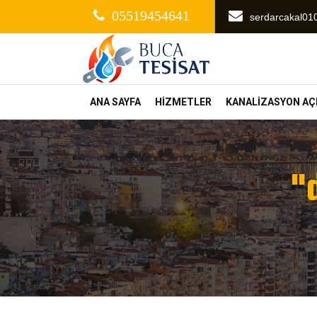
05519454641
serdarcakal0
ANA SAYFA
HİZMETLER
KANALİZASYON A
"