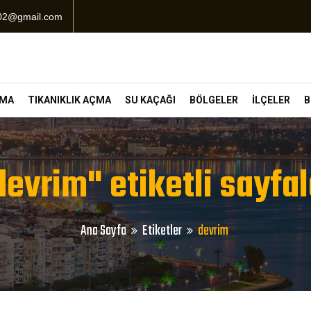
102@gmail.com
ÇMA
TIKANIKLIK AÇMA
SU KAÇAĞI
BÖLGELER
İLÇELER
B
devrim" etiketli sayfal
Ana Sayfa
Etiketler
devrim