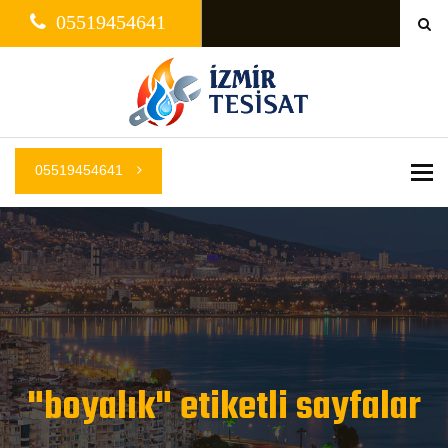
05519454641
05519454641
Me
"boyalık" etiketli sayfalar