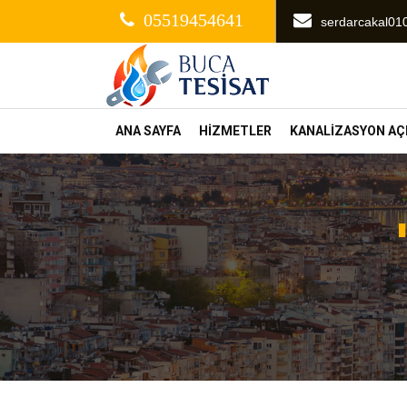
05519454641
serdarcakal0
ANA SAYFA
HİZMETLER
KANALİZASYON A