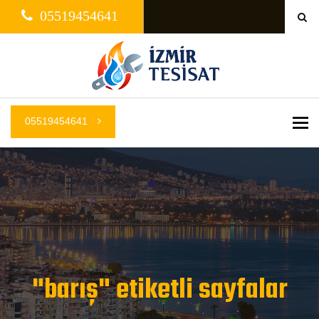
05519454641
05519454641
Me
"barış" etiketli sayfalar