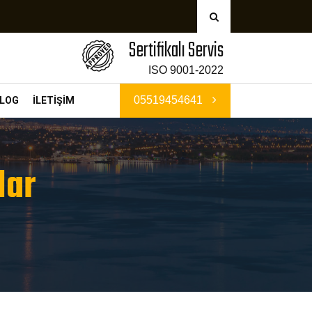
Sertifikalı Servis
ISO 9001-2022
05519454641
LOG
İLETİŞİM
lar