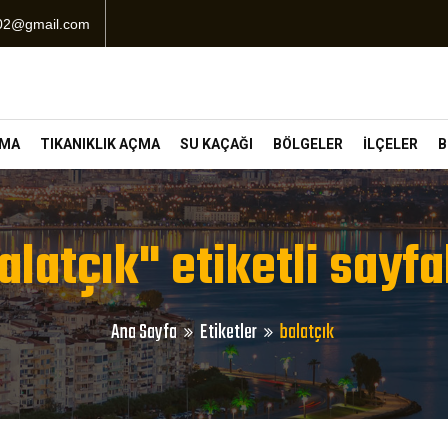
102@gmail.com
ÇMA
TIKANIKLIK AÇMA
SU KAÇAĞI
BÖLGELER
İLÇELER
B
alatçık" etiketli sayfa
Ana Sayfa
Etiketler
balatçık