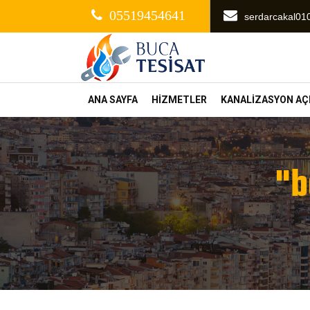
05519454641
serdarcakal0
ANA SAYFA
HİZMETLER
KANALİZASYON A
"b