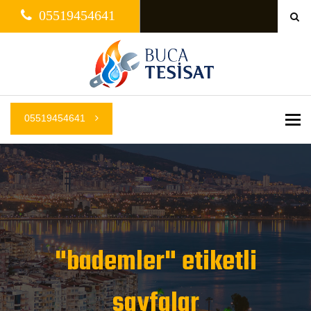
05519454641
05519454641
Me
"bademler" etiketli
sayfalar