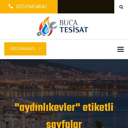
05519454641
05519454641
Me
"aydınlıkevler" etiketli
sayfalar