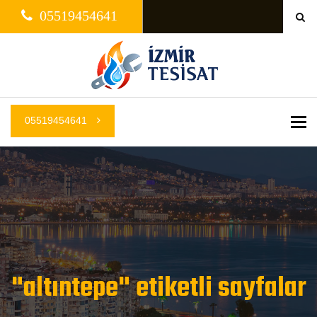
05519454641
05519454641
Me
"altıntepe" etiketli sayfalar