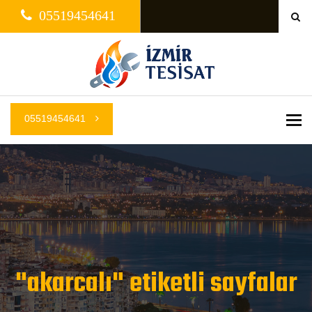
05519454641
05519454641
Me
"akarcalı" etiketli sayfalar