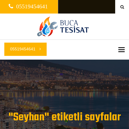
05519454641
05519454641
Me
"Seyhan" etiketli sayfalar