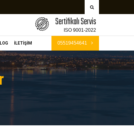
Sertifikalı Servis
ISO 9001-2022
05519454641
LOG
İLETİŞİM
r