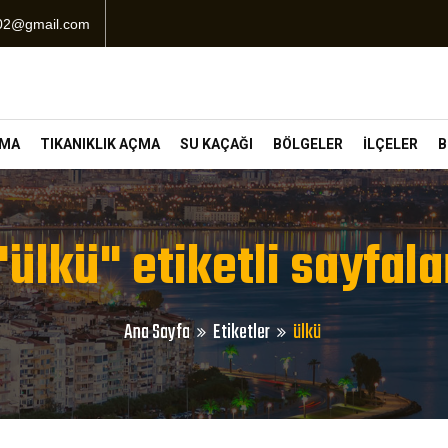
102@gmail.com
ÇMA
TIKANIKLIK AÇMA
SU KAÇAĞI
BÖLGELER
İLÇELER
B
"ülkü" etiketli sayfala
Ana Sayfa
Etiketler
ülkü