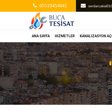
05519454641
serdarcakal0
ANA SAYFA
HİZMETLER
KANALİZASYON A