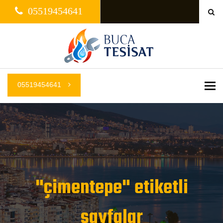
05519454641
05519454641
Me
"çimentepe" etiketli
sayfalar