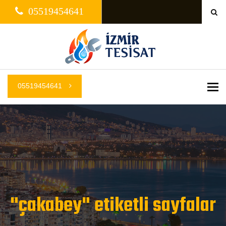
05519454641
05519454641
Me
"çakabey" etiketli sayfalar