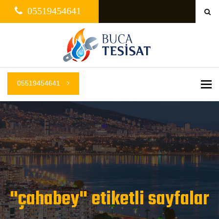
05519454641
05519454641
Me
"çahabey" etiketli sayfalar