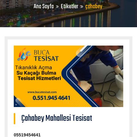
Ana Sayfa
Etiketler
çahabey
Çahabey Mahallesi Tesisat
05519454641