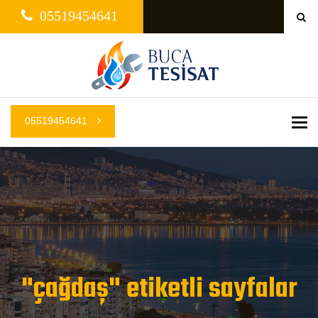
05519454641
05519454641
Me
"çağdaş" etiketli sayfalar