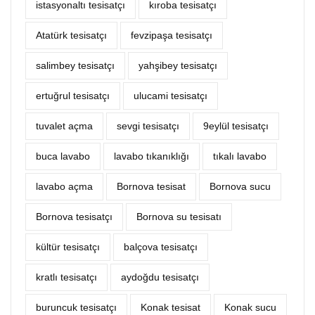
istasyonaltı tesisatçı
kıroba tesisatçı
Atatürk tesisatçı
fevzipaşa tesisatçı
salimbey tesisatçı
yahşibey tesisatçı
ertuğrul tesisatçı
ulucami tesisatçı
tuvalet açma
sevgi tesisatçı
9eylül tesisatçı
buca lavabo
lavabo tıkanıklığı
tıkalı lavabo
lavabo açma
Bornova tesisat
Bornova sucu
Bornova tesisatçı
Bornova su tesisatı
kültür tesisatçı
balçova tesisatçı
kratlı tesisatçı
aydoğdu tesisatçı
buruncuk tesisatçı
Konak tesisat
Konak sucu