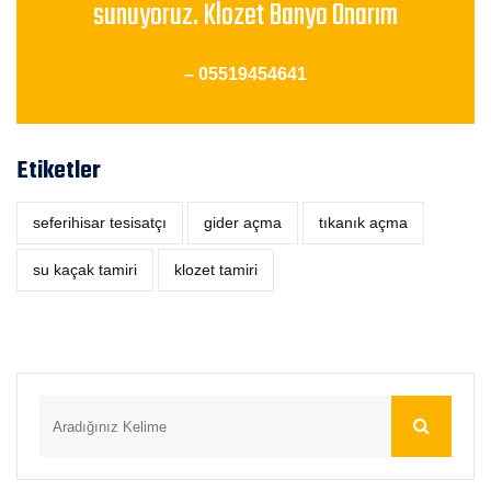
sunuyoruz. Klozet Banyo Onarım
– 05519454641
Etiketler
seferihisar tesisatçı
‎gider açma
tıkanık açma
su kaçak tamiri
klozet tamiri