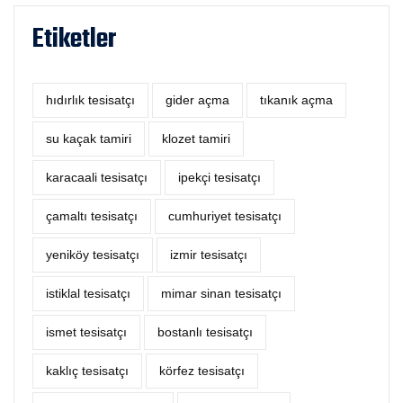
Etiketler
hıdırlık tesisatçı
‎gider açma
tıkanık açma
su kaçak tamiri
klozet tamiri
karacaali tesisatçı
ipekçi tesisatçı
çamaltı tesisatçı
cumhuriyet tesisatçı
yeniköy tesisatçı
izmir tesisatçı
istiklal tesisatçı
mimar sinan tesisatçı
ismet tesisatçı
bostanlı tesisatçı
kaklıç tesisatçı
körfez tesisatçı