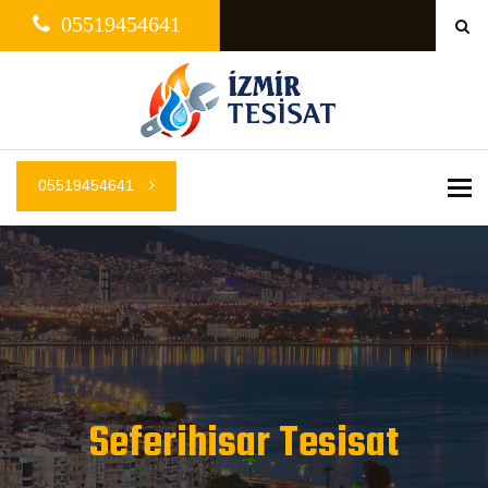
05519454641
05519454641
Me
Seferihisar Tesisat