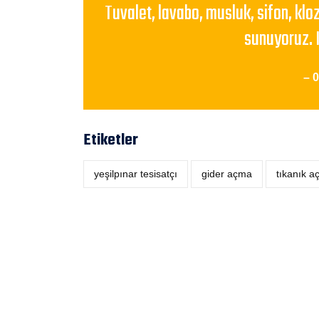
Tuvalet, lavabo, musluk, sifon, klo
sunuyoruz. 
– 
Etiketler
yeşilpınar tesisatçı
‎gider açma
tıkanık 