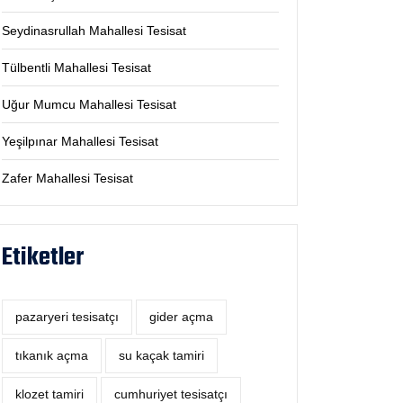
Seydinasrullah Mahallesi Tesisat
Tülbentli Mahallesi Tesisat
Uğur Mumcu Mahallesi Tesisat
Yeşilpınar Mahallesi Tesisat
Zafer Mahallesi Tesisat
Etiketler
pazaryeri tesisatçı
‎gider açma
tıkanık açma
su kaçak tamiri
klozet tamiri
cumhuriyet tesisatçı