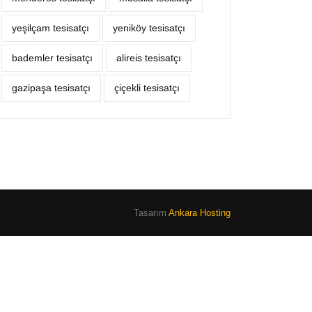
yeşilçam tesisatçı
yeniköy tesisatçı
bademler tesisatçı
alireis tesisatçı
gazipaşa tesisatçı
çiçekli tesisatçı
Tasarım
Ankara Hosting