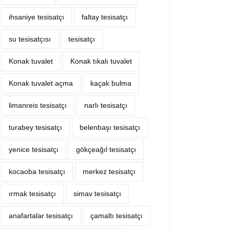
ihsaniye tesisatçı
faltay tesisatçı
su tesisatçısı
tesisatçı
Konak tuvalet
Konak tıkalı tuvalet
Konak tuvalet açma
kaçak bulma
limanreis tesisatçı
narlı tesisatçı
turabey tesisatçı
belenbaşı tesisatçı
yenice tesisatçı
gökçeağıl tesisatçı
kocaoba tesisatçı
merkez tesisatçı
ırmak tesisatçı
simav tesisatçı
anafartalar tesisatçı
çamaltı tesisatçı