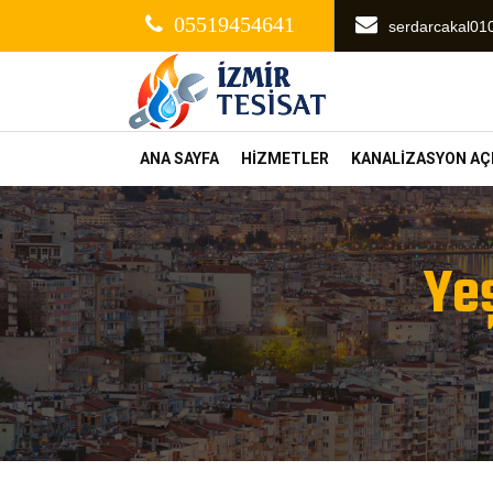
05519454641
serdarcakal0
ANA SAYFA
HİZMETLER
KANALİZASYON A
Yeş