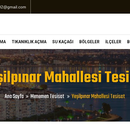
102@gmail.com
ÇMA
TIKANIKLIK AÇMA
SU KAÇAĞI
BÖLGELER
İLÇELER
B
ilpınar Mahallesi Tes
Ana Sayfa
Menemen Tesisat
Yeşilpınar Mahallesi Tesisat