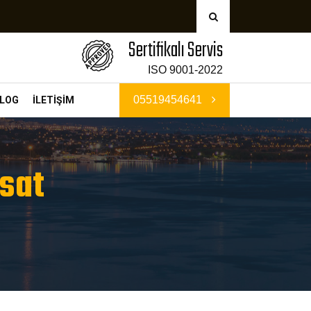
Sertifikalı Servis
ISO 9001-2022
05519454641
LOG
İLETİŞİM
isat