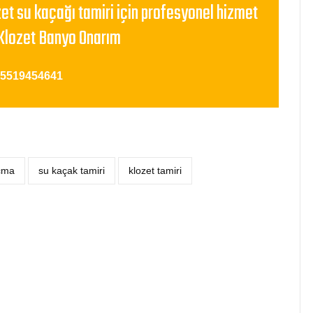
zet su kaçağı tamiri için profesyonel hizmet
Klozet Banyo Onarım
05519454641
açma
su kaçak tamiri
klozet tamiri