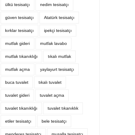
ülkü tesisatçı
nedim tesisatçı
güven tesisatçı
Atatürk tesisatçı
kırklar tesisatçı
ipekçi tesisatçı
mutfak gideri
mutfak lavabo
mutfak tıkanıklığı
tıkalı mutfak
mutfak açma
yaylayurt tesisatçı
buca tuvalet
tıkalı tuvalet
tuvalet gideri
tuvalet açma
tuvalet tıkanıklığı
tuvalet tıkanıklık
etiler tesisatçı
bele tesisatçı
menderes tesisatçı
musalla tesisatçı