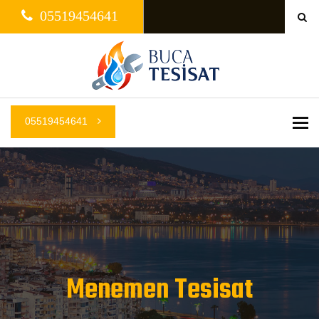
05519454641
05519454641
Me
Menemen Tesisat