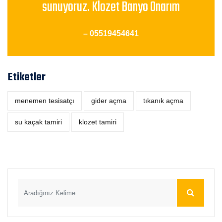
sunuyoruz. Klozet Banyo Onarım
– 05519454641
Etiketler
menemen tesisatçı
‎gider açma
tıkanık açma
su kaçak tamiri
klozet tamiri