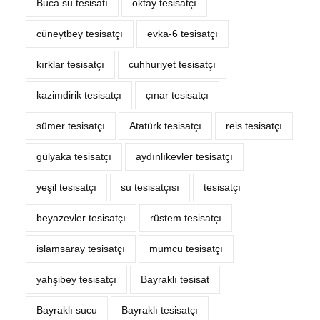
Buca su tesisatı
oktay tesisatçı
cüneytbey tesisatçı
evka-6 tesisatçı
kırklar tesisatçı
cuhhuriyet tesisatçı
kazimdirik tesisatçı
çınar tesisatçı
sümer tesisatçı
Atatürk tesisatçı
reis tesisatçı
gülyaka tesisatçı
aydınlıkevler tesisatçı
yeşil tesisatçı
su tesisatçısı
tesisatçı
beyazevler tesisatçı
rüstem tesisatçı
islamsaray tesisatçı
mumcu tesisatçı
yahşibey tesisatçı
Bayraklı tesisat
Bayraklı sucu
Bayraklı tesisatçı