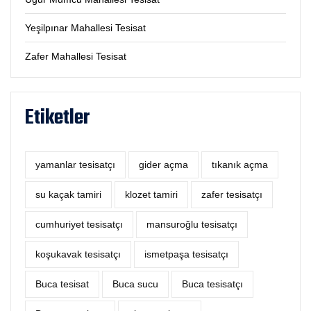
Yeşilpınar Mahallesi Tesisat
Zafer Mahallesi Tesisat
Etiketler
yamanlar tesisatçı
‎gider açma
tıkanık açma
su kaçak tamiri
klozet tamiri
zafer tesisatçı
cumhuriyet tesisatçı
mansuroğlu tesisatçı
koşukavak tesisatçı
ismetpaşa tesisatçı
Buca tesisat
Buca sucu
Buca tesisatçı