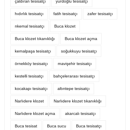
çaldıran tesisatçı
yurdoğlu tesisatçı
hıdırlık tesisatçı
fatih tesisatçı
zafer tesisatçı
nkemal tesisatçı
Buca klozet
Buca klozet tıkanıklığı
Buca klozet açma
kemalpaşa tesisatçı
soğukkuyu tesisatçı
örnekköy tesisatçı
mavişehir tesisatçı
kestelli tesisatçı
bahçelerarası tesisatçı
kocakapı tesisatçı
altıntepe tesisatçı
Narlıdere klozet
Narlıdere klozet tıkanıklığı
Narlıdere klozet açma
akarcalı tesisatçı
Buca tesisat
Buca sucu
Buca tesisatçı