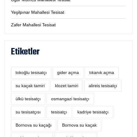
Yeşilpınar Mahallesi Tesisat
Zafer Mahallesi Tesisat
Etiketler
tokoğlu tesisatçı
‎gider açma
tıkanık açma
su kaçak tamiri
klozet tamiri
alireis tesisatçı
ülkü tesisatçı
osmangazi tesisatçı
su tesisatçısı
tesisatçı
kadriye tesisatçı
Bornova su kaçağı
Bornova su kaçak