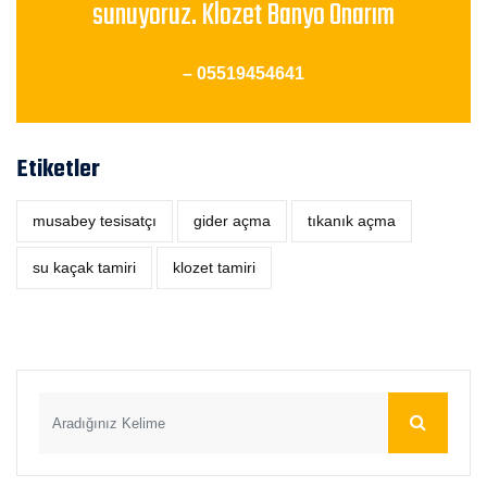
sunuyoruz. Klozet Banyo Onarım
– 05519454641
Etiketler
musabey tesisatçı
‎gider açma
tıkanık açma
su kaçak tamiri
klozet tamiri