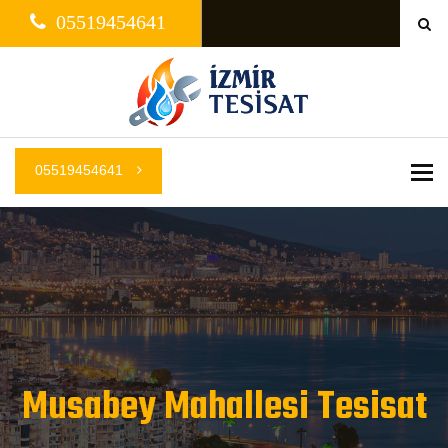
05519454641
05519454641
Me
Musabey Mahallesi Tesisat