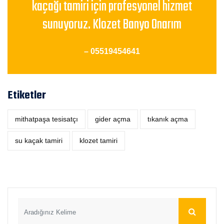
kaçağı tamiri için profesyonel hizmet
sunuyoruz. Klozet Banyo Onarım
– 05519454641
Etiketler
mithatpaşa tesisatçı
‎gider açma
tıkanık açma
su kaçak tamiri
klozet tamiri