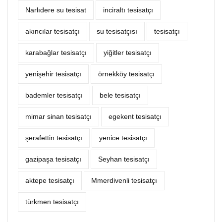
Narlıdere su tesisat
inciraltı tesisatçı
akıncılar tesisatçı
su tesisatçısı
tesisatçı
karabağlar tesisatçı
yiğitler tesisatçı
yenişehir tesisatçı
örnekköy tesisatçı
bademler tesisatçı
bele tesisatçı
mimar sinan tesisatçı
egekent tesisatçı
şerafettin tesisatçı
yenice tesisatçı
gazipaşa tesisatçı
Seyhan tesisatçı
aktepe tesisatçı
Mmerdivenli tesisatçı
türkmen tesisatçı