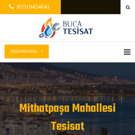
05519454641
05519454641
Me
Mithatpaşa Mahallesi
Tesisat