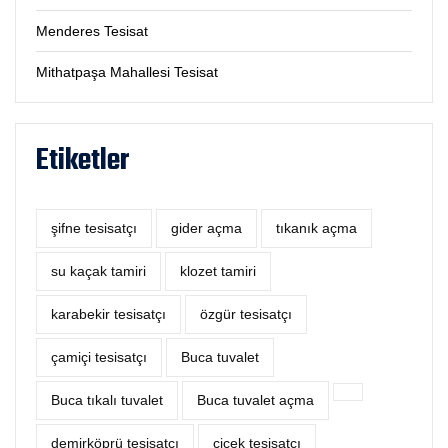
Menderes Tesisat
Mithatpaşa Mahallesi Tesisat
Etiketler
şifne tesisatçı
‎gider açma
tıkanık açma
su kaçak tamiri
klozet tamiri
karabekir tesisatçı
özgür tesisatçı
çamiçi tesisatçı
Buca tuvalet
Buca tıkalı tuvalet
Buca tuvalet açma
demirköprü tesisatçı
çiçek tesisatçı