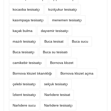
kocaoba tesisatçı
kızılçukur tesisatçı
kasımpaşa tesisatçı
menemen tesisatçı
kaçak bulma
dayıemir tesisatçı
mazılı tesisatçı
Buca tesisat
Buca sucu
Buca tesisatçı
Buca su tesisatı
camikebir tesisatçı
Bornova klozet
Bornova klozet tıkanıklığı
Bornova klozet açma
çelebi tesisatçı
selçuk tesisatçı
İzkent tesisatçı
Narlıdere tesisat
Narlıdere sucu
Narlıdere tesisatçı