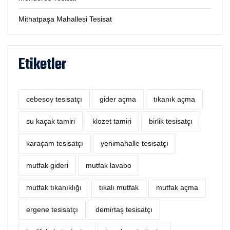
Mithatpaşa Mahallesi Tesisat
Etiketler
cebesoy tesisatçı
‎gider açma
tıkanık açma
su kaçak tamiri
klozet tamiri
birlik tesisatçı
karaçam tesisatçı
yenimahalle tesisatçı
mutfak gideri
mutfak lavabo
mutfak tıkanıklığı
tıkalı mutfak
mutfak açma
ergene tesisatçı
demirtaş tesisatçı