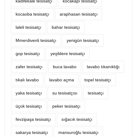
kadifekale tesisatçı
kocakapı tesisatçı
kocaoba tesisatçı
araphasan tesisatçı
laleli tesisatçı
bahar tesisatçı
Mmerdivenli tesisatçı
yenigün tesisatçı
gop tesisatçı
yeşildere tesisatçı
zafer tesisatçı
buca lavabo
lavabo tıkanıklığı
tıkalı lavabo
lavabo açma
topel tesisatçı
yaka tesisatçı
su tesisatçısı
tesisatçı
üçok tesisatçı
peker tesisatçı
fevzipaşa tesisatçı
sığacık tesisatçı
sakarya tesisatçı
mansuroğlu tesisatçı