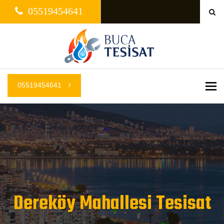
05519454641
05519454641
Me
Dereköy Mahallesi Tesisat