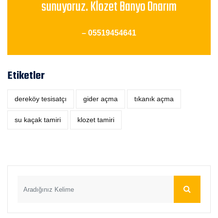
sunuyoruz. Klozet Banyo Onarım
– 05519454641
Etiketler
dereköy tesisatçı
‎gider açma
tıkanık açma
su kaçak tamiri
klozet tamiri