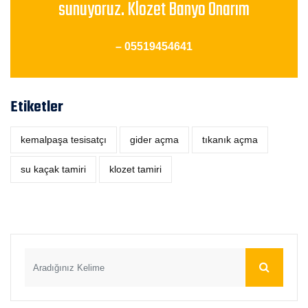
sunuyoruz. Klozet Banyo Onarım
– 05519454641
Etiketler
kemalpaşa tesisatçı
‎gider açma
tıkanık açma
su kaçak tamiri
klozet tamiri