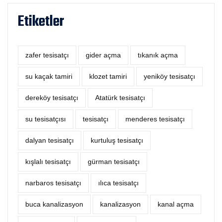
Etiketler
zafer tesisatçı
‎gider açma
tıkanık açma
su kaçak tamiri
klozet tamiri
yeniköy tesisatçı
dereköy tesisatçı
Atatürk tesisatçı
su tesisatçısı
tesisatçı
menderes tesisatçı
dalyan tesisatçı
kurtuluş tesisatçı
kışlalı tesisatçı
gürman tesisatçı
narbaros tesisatçı
ılıca tesisatçı
buca kanalizasyon
kanalizasyon
kanal açma