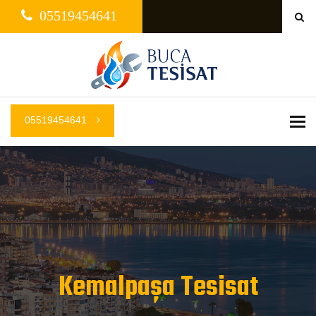
05519454641
05519454641
Me
Kemalpaşa Tesisat