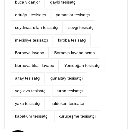
buca vidanjör
gaybi tesisatçı
ertuğrul tesisatçı
yamanlar tesisatçı
seydinasrullah tesisatçı
sevgi tesisatçı
mecidiye tesisatçı
kıroba tesisatçı
Bornova lavabo
Bornova lavabo açma
Bornova tıkalı lavabo
Yenidoğan tesisatçı
altay tesisatçı
günaltay tesisatçı
yeşilova tesisatçı
turan tesisatçı
yaka tesisatçı
naldöken tesisatçı
kabakum tesisatçı
kuruçeşme tesisatçı