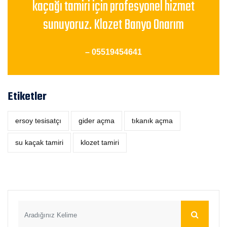
kaçağı tamiri için profesyonel hizmet
sunuyoruz. Klozet Banyo Onarım
– 05519454641
Etiketler
ersoy tesisatçı
‎gider açma
tıkanık açma
su kaçak tamiri
klozet tamiri