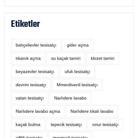
Etiketler
bahçelievler tesisatçı
‎gider açma
tıkanık açma
su kaçak tamiri
klozet tamiri
beyazevler tesisatçı
ufuk tesisatçı
devrim tesisatçı
Mmerdivenli tesisatçı
vatan tesisatçı
Narlıdere lavabo
Narlıdere lavabo açma
Narlıdere tıkalı lavabo
kaçak bulma
tepecik tesisatçı
onur tesisatçı
çiftlik tesisatçı
mermerli tesisatçı