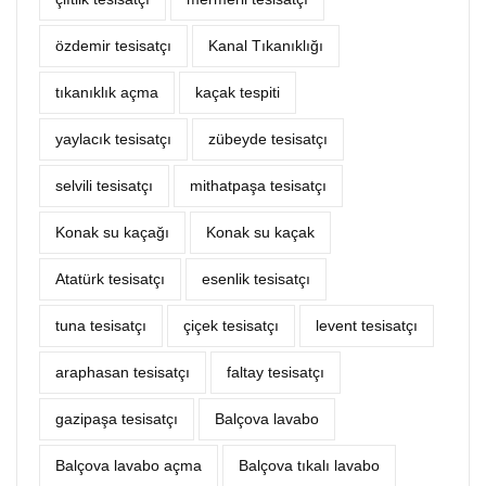
özdemir tesisatçı
Kanal Tıkanıklığı
tıkanıklık açma
kaçak tespiti
yaylacık tesisatçı
zübeyde tesisatçı
selvili tesisatçı
mithatpaşa tesisatçı
Konak su kaçağı
Konak su kaçak
Atatürk tesisatçı
esenlik tesisatçı
tuna tesisatçı
çiçek tesisatçı
levent tesisatçı
araphasan tesisatçı
faltay tesisatçı
gazipaşa tesisatçı
Balçova lavabo
Balçova lavabo açma
Balçova tıkalı lavabo