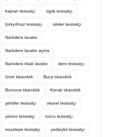
kaptan tesisatçı
ogsb tesisatçı
türkyılmaz tesisatçı
siteler tesisatçı
Narlıdere lavabo
Narlıdere lavabo açma
Narlıdere tıkalı lavabo
dere tesisatçı
İzmir tıkanıklık
Buca tıkanıklık
Bornova tıkanıklık
Konak tıkanıklık
şehitler tesisatçı
veysel tesisatçı
yenice tesisatçı
tuzcu tesisatçı
tınaztepe tesisatçı
yedieylül tesisatçı