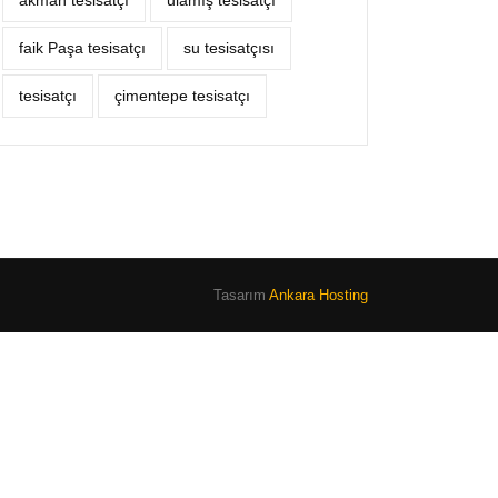
akman tesisatçı
ulamış tesisatçı
faik Paşa tesisatçı
su tesisatçısı
tesisatçı
çimentepe tesisatçı
Tasarım
Ankara Hosting