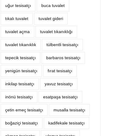
uğur tesisatçı
buca tuvalet
tıkalı tuvalet
tuvalet gideri
tuvalet açma
tuvalet tıkanıklığı
tuvalet tıkanıklık
tülbentli tesisatçı
tepecik tesisatçı
barbaros tesisatçı
yenigün tesisatçı
fırat tesisatçı
inkilap tesisatçı
yavuz tesisatçı
inönü tesisatçı
esatpaşa tesisatçı
çetin emeç tesisatçı
musalla tesisatçı
boğaziçi tesisatçı
kadifekale tesisatçı