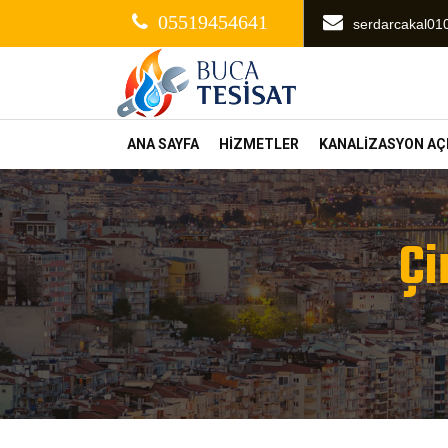
05519454641
serdarcakal0
ANA SAYFA
HİZMETLER
KANALİZASYON A
Çi