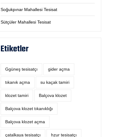
Soğukpınar Mahallesi Tesisat
Sütçüler Mahallesi Tesisat
Etiketler
Ggüneş tesisatçı
‎gider açma
tıkanık açma
su kaçak tamiri
klozet tamiri
Balçova klozet
Balçova klozet tıkanıklığı
Balçova klozet açma
çatalkaya tesisatçı
hzur tesisatçı