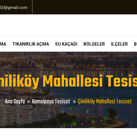
102@gmail.com
ÇMA
TIKANIKLIK AÇMA
SU KAÇAĞI
BÖLGELER
İLÇELER
B
niliköy Mahallesi Tesi
Ana Sayfa
Kemalpaşa Tesisat
Çiniliköy Mahallesi Tesisat