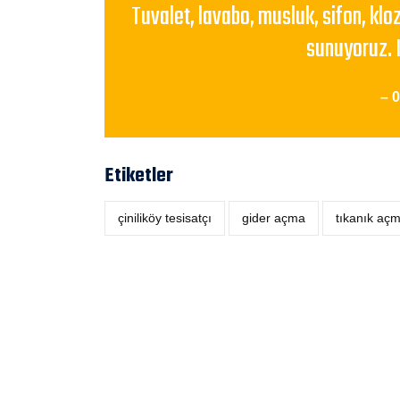
Tuvalet, lavabo, musluk, sifon, klo
sunuyoruz. 
– 
Etiketler
çiniliköy tesisatçı
‎gider açma
tıkanık aç