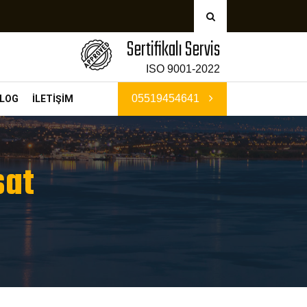
Sertifikalı Servis
ISO 9001-2022
05519454641
LOG
İLETİŞİM
sat