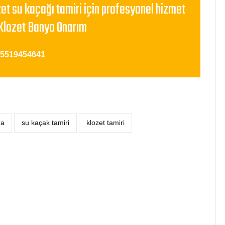
zet su kaçağı tamiri için profesyonel hizmet
Klozet Banyo Onarım
05519454641
ma
su kaçak tamiri
klozet tamiri