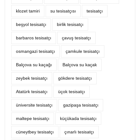
klozet tamiri
su tesisatçısı
tesisatçı
beşyol tesisatçı
birlik tesisatçı
barbaros tesisatçı
çavuş tesisatçı
osmangazi tesisatçı
çamkule tesisatçı
Balçova su kaçağı
Balçova su kaçak
zeybek tesisatçı
gökdere tesisatçı
Atatürk tesisatçı
üçok tesisatçı
üniversite tesisatçı
gazipaşa tesisatçı
maltepe tesisatçı
küçükada tesisatçı
cüneytbey tesisatçı
çınarlı tesisatçı