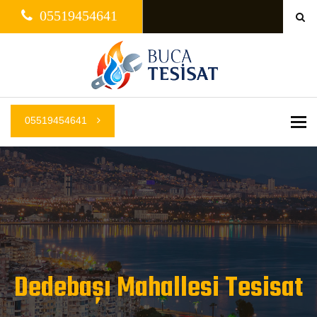
05519454641
05519454641
Me
Dedebaşı Mahallesi Tesisat