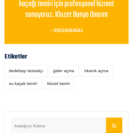
kaçağı tamiri için profesyonel hizmet
sunuyoruz. Klozet Banyo Onarım
– 05519454641
Etiketler
dedebaşı tesisatçı
‎gider açma
tıkanık açma
su kaçak tamiri
klozet tamiri