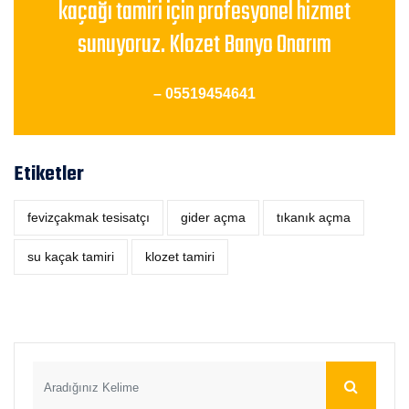
kaçağı tamiri için profesyonel hizmet
sunuyoruz. Klozet Banyo Onarım
– 05519454641
Etiketler
fevizçakmak tesisatçı
‎gider açma
tıkanık açma
su kaçak tamiri
klozet tamiri