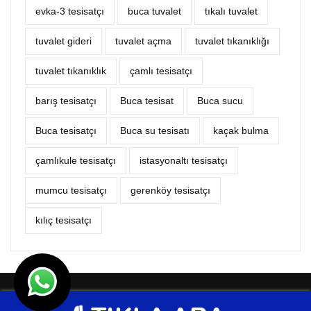
evka-3 tesisatçı
buca tuvalet
tıkalı tuvalet
tuvalet gideri
tuvalet açma
tuvalet tıkanıklığı
tuvalet tıkanıklık
çamlı tesisatçı
barış tesisatçı
Buca tesisat
Buca sucu
Buca tesisatçı
Buca su tesisatı
kaçak bulma
çamlıkule tesisatçı
istasyonaltı tesisatçı
mumcu tesisatçı
gerenköy tesisatçı
kılıç tesisatçı
© Tesisat Hizmetleri 2026