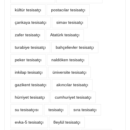
kültür tesisatçı
postacılar tesisatçı
çankaya tesisatçı
simav tesisatçı
zafer tesisatçı
Atatürk tesisatçı
turabiye tesisatçı
bahçelievler tesisatçı
peker tesisatçı
naldöken tesisatçı
inkilap tesisatçı
üniversite tesisatçı
gazikent tesisatçı
akıncılar tesisatçı
hürriyet tesisatçı
cumhuriyet tesisatçı
su tesisatçısı
tesisatçı
sıra tesisatçı
evka-5 tesisatçı
8eylül tesisatçı