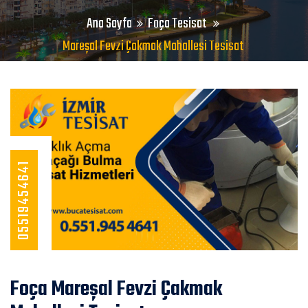
Ana Sayfa
Foça Tesisat
Mareşal Fevzi Çakmak Mahallesi Tesisat
05519454641
Foça Mareşal Fevzi Çakmak