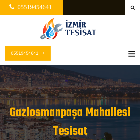
05519454641
05519454641
Me
Gaziosmanpaşa Mahallesi
Tesisat