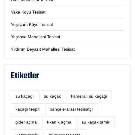
Yaka Köyü Tesisat
Yeşilçam Köyü Tesisat
Yeşilova Mahallesi Tesisat
Yıldırım Beyazıt Mahallesi Tesisat
Etiketler
su kaçağı
su kaçak
kameralı su kaçağı
kaçağı tespit
bahçelerarası tesisatçı
‎gider açma
tıkanık açma
su kaçak tamiri