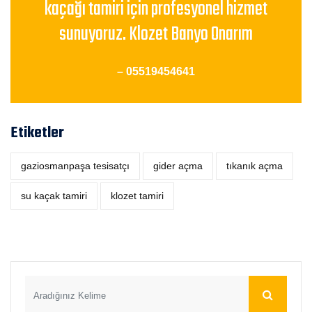
kaçağı tamiri için profesyonel hizmet
sunuyoruz. Klozet Banyo Onarım
– 05519454641
Etiketler
gaziosmanpaşa tesisatçı
‎gider açma
tıkanık açma
su kaçak tamiri
klozet tamiri