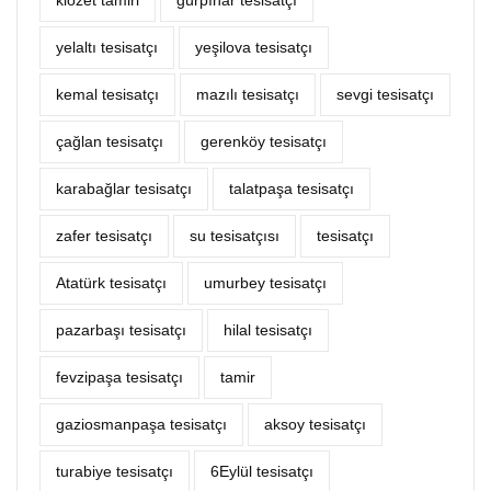
klozet tamiri
gürpınar tesisatçı
yelaltı tesisatçı
yeşilova tesisatçı
kemal tesisatçı
mazılı tesisatçı
sevgi tesisatçı
çağlan tesisatçı
gerenköy tesisatçı
karabağlar tesisatçı
talatpaşa tesisatçı
zafer tesisatçı
su tesisatçısı
tesisatçı
Atatürk tesisatçı
umurbey tesisatçı
pazarbaşı tesisatçı
hilal tesisatçı
fevzipaşa tesisatçı
tamir
gaziosmanpaşa tesisatçı
aksoy tesisatçı
turabiye tesisatçı
6Eylül tesisatçı