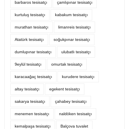
barbaros tesisatçı
çamlıpınar tesisatçı
kurtuluş tesisatçı
kabakum tesisatçı
murathan tesisatçı
limanreis tesisatçı
Atatürk tesisatçı
soğukpınar tesisatçı
dumlupınar tesisatçı
ulubatlı tesisatçı
9eylül tesisatçı
omurtak tesisatçı
karacaağaç tesisatçı
kurudere tesisatçı
altay tesisatçı
egekent tesisatçı
sakarya tesisatçı
çahabey tesisatçı
menemen tesisatçı
naldöken tesisatçı
kemalpaşa tesisatçı
Balçova tuvalet