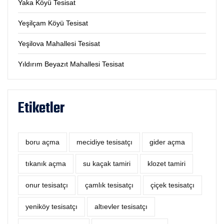
Yaka Köyü Tesisat
Yeşilçam Köyü Tesisat
Yeşilova Mahallesi Tesisat
Yıldırım Beyazıt Mahallesi Tesisat
Etiketler
boru açma
mecidiye tesisatçı
‎gider açma
tıkanık açma
su kaçak tamiri
klozet tamiri
onur tesisatçı
çamlık tesisatçı
çiçek tesisatçı
yeniköy tesisatçı
altıevler tesisatçı