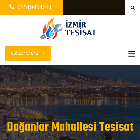
05519454641
05519454641
Me
Doğanlar Mahallesi Tesisat