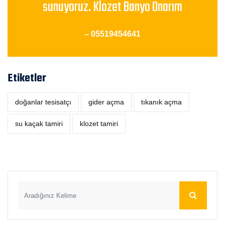
sunuyoruz. Klozet Banyo Onarım
– 05519454641
Etiketler
doğanlar tesisatçı
‎gider açma
tıkanık açma
su kaçak tamiri
klozet tamiri