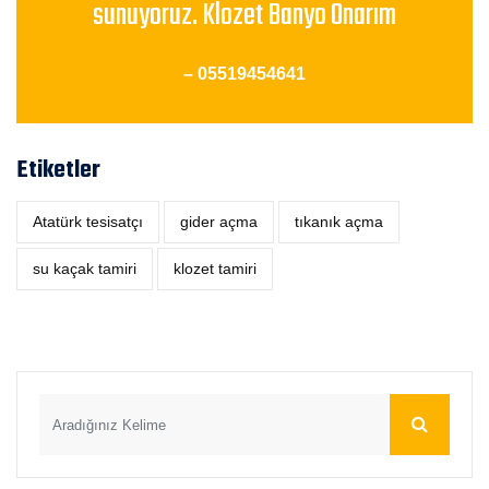
sunuyoruz. Klozet Banyo Onarım
– 05519454641
Etiketler
Atatürk tesisatçı
‎gider açma
tıkanık açma
su kaçak tamiri
klozet tamiri