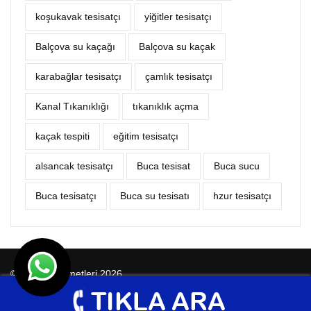
koşukavak tesisatçı
yiğitler tesisatçı
Balçova su kaçağı
Balçova su kaçak
karabağlar tesisatçı
çamlık tesisatçı
Kanal Tıkanıklığı
tıkanıklık açma
kaçak tespiti
eğitim tesisatçı
alsancak tesisatçı
Buca tesisat
Buca sucu
Buca tesisatçı
Buca su tesisatı
hzur tesisatçı
© Tesisat Hizmetleri 2026
Tasarım
Ankara Hosting