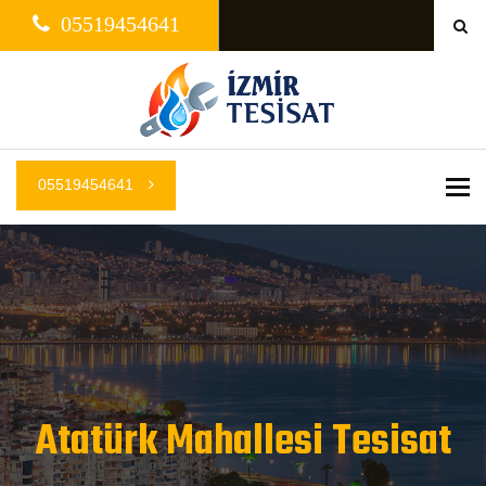
05519454641
05519454641
Me
Atatürk Mahallesi Tesisat