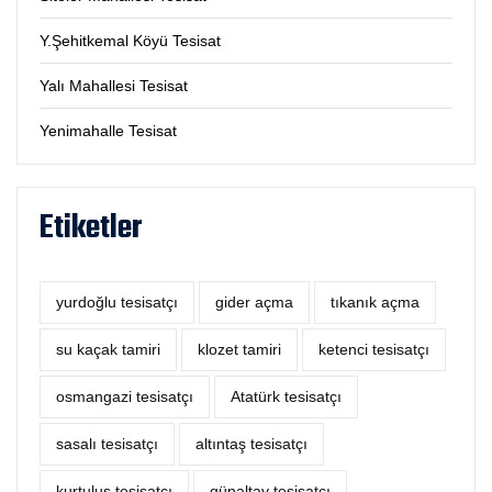
Y.Şehitkemal Köyü Tesisat
Yalı Mahallesi Tesisat
Yenimahalle Tesisat
Etiketler
yurdoğlu tesisatçı
‎gider açma
tıkanık açma
su kaçak tamiri
klozet tamiri
ketenci tesisatçı
osmangazi tesisatçı
Atatürk tesisatçı
sasalı tesisatçı
altıntaş tesisatçı
kurtuluş tesisatçı
günaltay tesisatçı