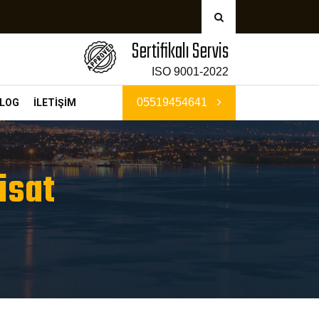
Sertifikalı Servis
ISO 9001-2022
05519454641
LOG
İLETİŞİM
isat