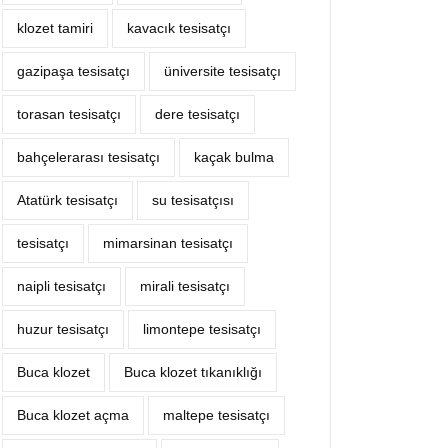
klozet tamiri
kavacık tesisatçı
gazipaşa tesisatçı
üniversite tesisatçı
torasan tesisatçı
dere tesisatçı
bahçelerarası tesisatçı
kaçak bulma
Atatürk tesisatçı
su tesisatçısı
tesisatçı
mimarsinan tesisatçı
naipli tesisatçı
mirali tesisatçı
huzur tesisatçı
limontepe tesisatçı
Buca klozet
Buca klozet tıkanıklığı
Buca klozet açma
maltepe tesisatçı