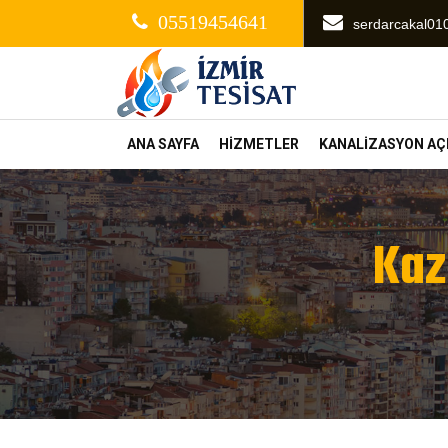
05519454641
serdarcakal0
ANA SAYFA
HİZMETLER
KANALİZASYON A
Kaz