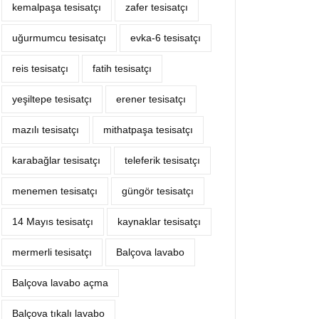
kemalpaşa tesisatçı
zafer tesisatçı
uğurmumcu tesisatçı
evka-6 tesisatçı
reis tesisatçı
fatih tesisatçı
yeşiltepe tesisatçı
erener tesisatçı
mazılı tesisatçı
mithatpaşa tesisatçı
karabağlar tesisatçı
teleferik tesisatçı
menemen tesisatçı
güngör tesisatçı
14 Mayıs tesisatçı
kaynaklar tesisatçı
mermerli tesisatçı
Balçova lavabo
Balçova lavabo açma
Balçova tıkalı lavabo