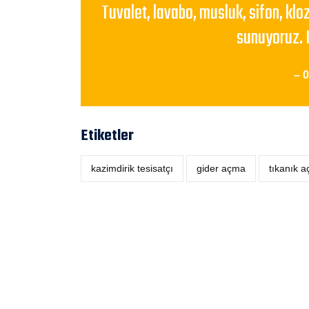
Tuvalet, lavabo, musluk, sifon, klo
sunuyoruz. 
– 
Etiketler
kazimdirik tesisatçı
‎gider açma
tıkanık 