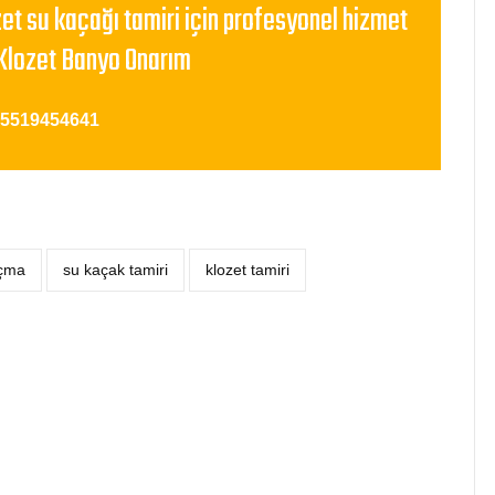
zet su kaçağı tamiri için profesyonel hizmet
Klozet Banyo Onarım
05519454641
açma
su kaçak tamiri
klozet tamiri