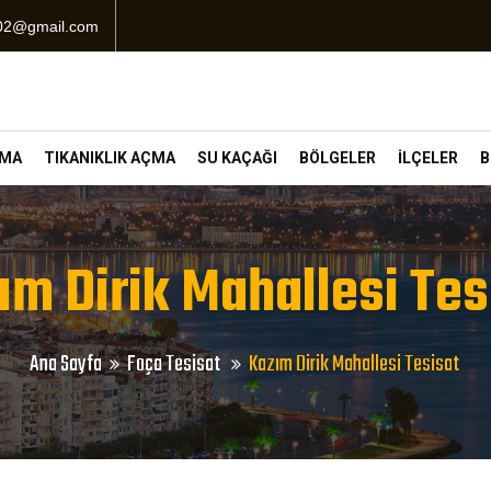
102@gmail.com
ÇMA
TIKANIKLIK AÇMA
SU KAÇAĞI
BÖLGELER
İLÇELER
B
ım Dirik Mahallesi Tes
Ana Sayfa
Foça Tesisat
Kazım Dirik Mahallesi Tesisat