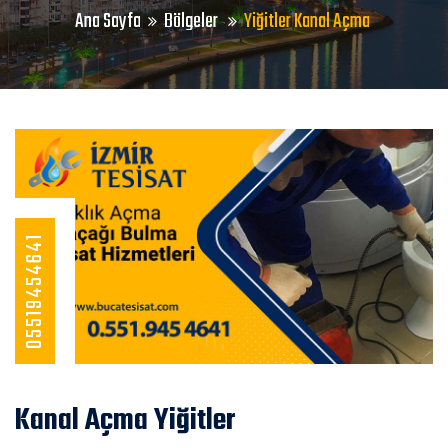
Ana Sayfa
Bölgeler
Yiğitler Kanal Açma
05519454641
Kanal Açma Yiğitler