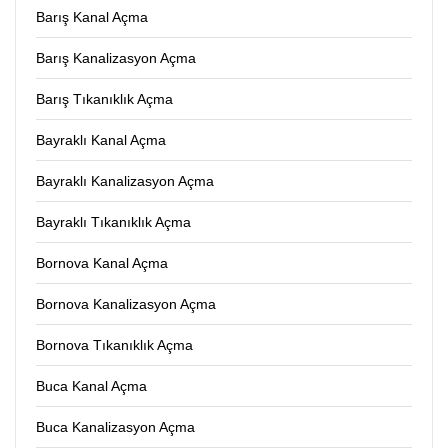
Barış Kanal Açma
Barış Kanalizasyon Açma
Barış Tıkanıklık Açma
Bayraklı Kanal Açma
Bayraklı Kanalizasyon Açma
Bayraklı Tıkanıklık Açma
Bornova Kanal Açma
Bornova Kanalizasyon Açma
Bornova Tıkanıklık Açma
Buca Kanal Açma
Buca Kanalizasyon Açma